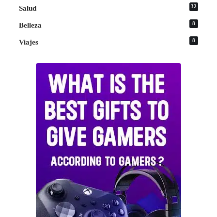
32
Salud
8
Belleza
8
Viajes