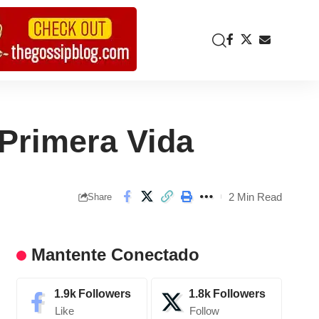
 Primera Vida
2 Min Read
Share
Mantente Conectado
1.9k
Followers
1.8k
Followers
Like
Follow