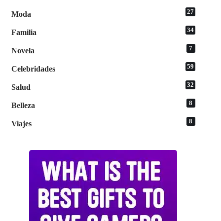
27
Moda
34
Familia
7
Novela
59
Celebridades
32
Salud
8
Belleza
8
Viajes