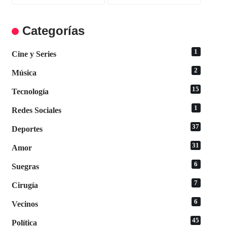
Categorías
1
Cine y Series
2
Música
15
Tecnología
1
Redes Sociales
37
Deportes
31
Amor
6
Suegras
7
Cirugía
6
Vecinos
45
Política