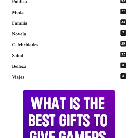
45
Política
27
Moda
34
Familia
7
Novela
59
Celebridades
32
Salud
8
Belleza
8
Viajes