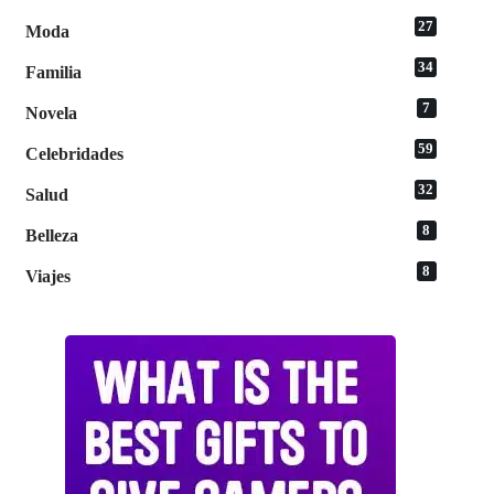
27
Moda
34
Familia
7
Novela
59
Celebridades
32
Salud
8
Belleza
8
Viajes