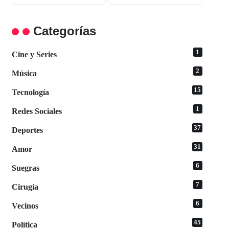
Categorías
1
Cine y Series
2
Música
15
Tecnología
1
Redes Sociales
37
Deportes
31
Amor
6
Suegras
7
Cirugía
6
Vecinos
45
Política