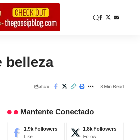
e belleza
8 Min Read
Share
Mantente Conectado
1.9k
Followers
1.8k
Followers
Like
Follow