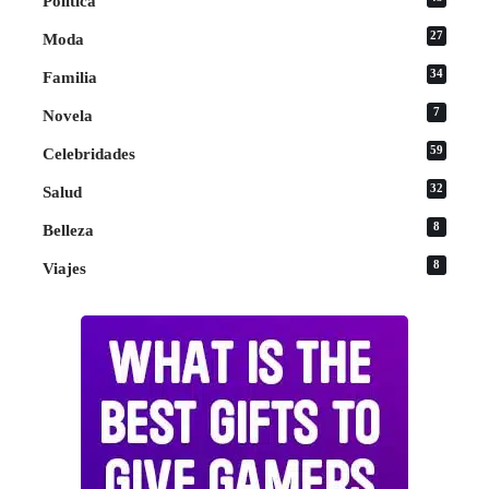
Política
27
Moda
34
Familia
7
Novela
59
Celebridades
32
Salud
8
Belleza
8
Viajes