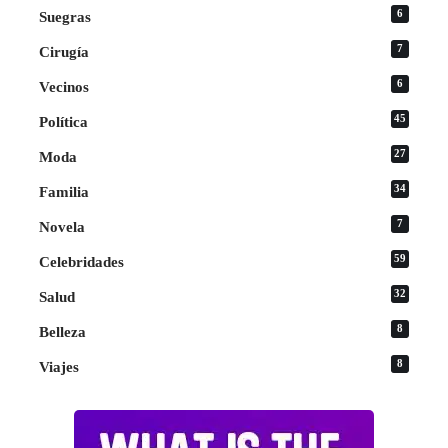
6
Suegras
7
Cirugía
6
Vecinos
45
Política
27
Moda
34
Familia
7
Novela
59
Celebridades
32
Salud
8
Belleza
8
Viajes