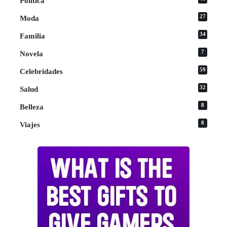
Política
27
Moda
34
Familia
7
Novela
59
Celebridades
32
Salud
8
Belleza
8
Viajes