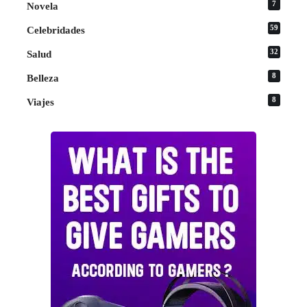
7
Novela
59
Celebridades
32
Salud
8
Belleza
8
Viajes