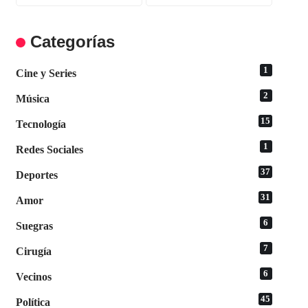
Categorías
1
Cine y Series
2
Música
15
Tecnología
1
Redes Sociales
37
Deportes
31
Amor
6
Suegras
7
Cirugía
6
Vecinos
45
Política