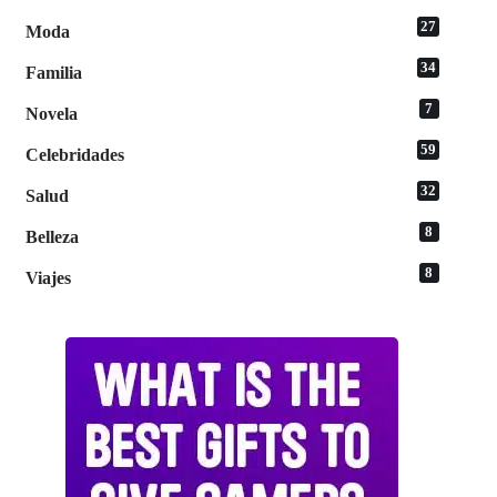
27
Moda
34
Familia
7
Novela
59
Celebridades
32
Salud
8
Belleza
8
Viajes