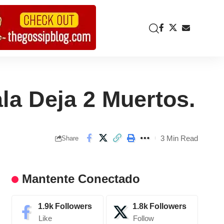
la Deja 2 Muertos.
3 Min Read
Share
Mantente Conectado
1.9k
Followers
1.8k
Followers
Like
Follow