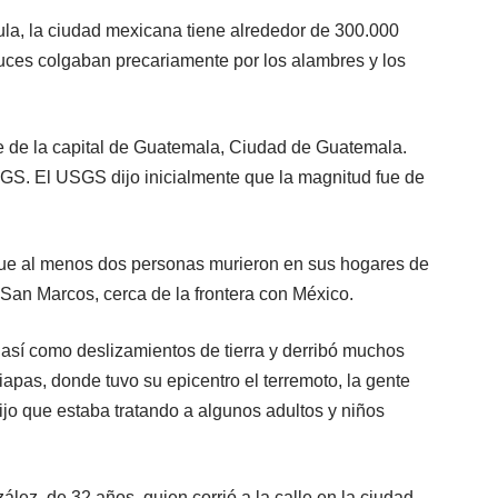
ula, la ciudad mexicana tiene alrededor de 300.000
uces colgaban precariamente por los alambres y los
ste de la capital de Guatemala, Ciudad de Guatemala.
USGS. El USGS dijo inicialmente que la magnitud fue de
ue al menos dos personas murieron en sus hogares de
an Marcos, cerca de la frontera con México.
así como deslizamientos de tierra y derribó muchos
apas, donde tuvo su epicentro el terremoto, la gente
dijo que estaba tratando a algunos adultos y niños
lez, de 32 años, quien corrió a la calle en la ciudad