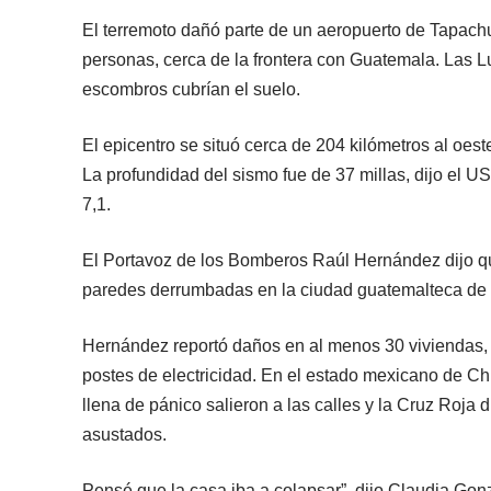
El terremoto dañó parte de un aeropuerto de Tapach
personas, cerca de la frontera con Guatemala. Las L
escombros cubrían el suelo.
El epicentro se situó cerca de 204 kilómetros al oe
La profundidad del sismo fue de 37 millas, dijo el 
7,1.
El Portavoz de los Bomberos Raúl Hernández dijo q
paredes derrumbadas en la ciudad guatemalteca de S
Hernández reportó daños en al menos 30 viviendas, 
postes de electricidad. En el estado mexicano de Chi
llena de pánico salieron a las calles y la Cruz Roja 
asustados.
Pensé que la casa iba a colapsar”, dijo Claudia Gonzá