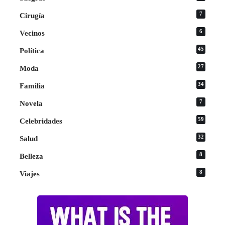
7
Cirugía
6
Vecinos
45
Política
27
Moda
34
Familia
7
Novela
59
Celebridades
32
Salud
8
Belleza
8
Viajes