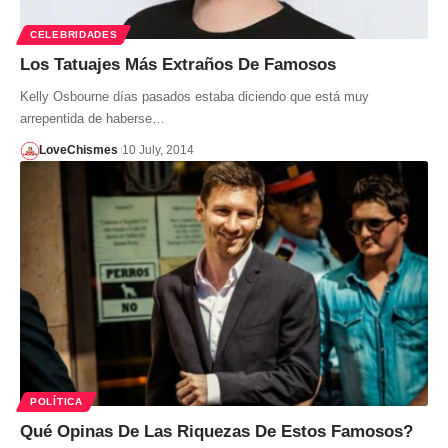
CELEBRIDADES
Los Tatuajes Más Extraños De Famosos
Kelly Osbourne días pasados estaba diciendo que está muy
arrepentida de haberse…
LoveChismes
10 July, 2014
POLÍTICA
Qué Opinas De Las Riquezas De Estos Famosos?