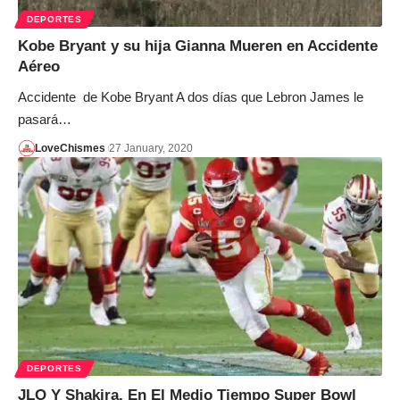
DEPORTES
Kobe Bryant y su hija Gianna Mueren en Accidente
Aéreo
Accidente de Kobe Bryant A dos días que Lebron James le
pasará…
LoveChismes
27 January, 2020
DEPORTES
JLO Y Shakira, En El Medio Tiempo Super Bowl