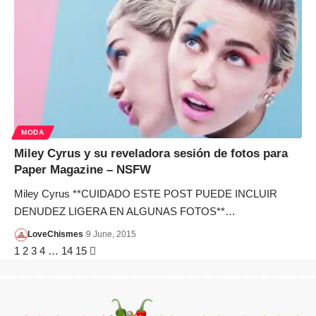
MODA
Miley Cyrus y su reveladora sesión de fotos para
Paper Magazine – NSFW
Miley Cyrus **CUIDADO ESTE POST PUEDE INCLUIR
DENUDEZ LIGERA EN ALGUNAS FOTOS**…
LoveChismes
9 June, 2015
1
2
3
4
…
14
15