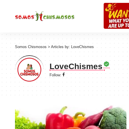
Somos Chismosos
>
Articles by: LoveChismes
LoveChismes
Follow: