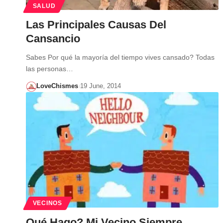
SALUD
Las Principales Causas Del
Cansancio
Sabes Por qué la mayoría del tiempo vives cansado? Todas
las personas…
LoveChismes
19 June, 2014
VECINOS
Qué Hago? Mi Vecino Siempre